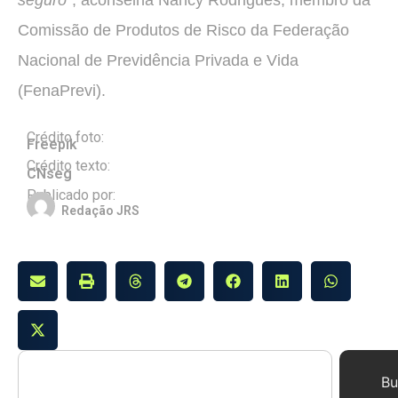
Comissão de Produtos de Risco da Federação
Nacional de Previdência Privada e Vida
(FenaPrevi).
Crédito foto:
Freepik
Crédito texto:
CNseg
Publicado por:
Redação JRS
Bu