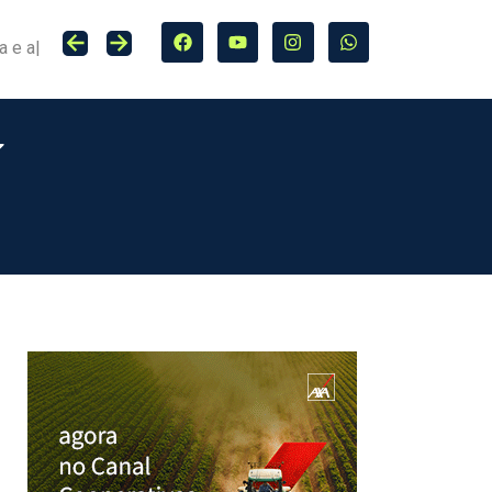
Seguro entra no centro da adaptação climática e da proteção de cidades, infraestrutura e agro