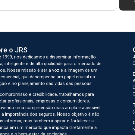
re o JRS
J
 1999, nos dedicamos a disseminar informação
C
a, inteligente e de alta qualidade para o mercado de
os. Nossa missão é ser a voz e a imagem de um
E
 essencial, que desempenha um papel crucial na
A
ção e no planejamento das vidas das pessoas.
C
C
ompromisso e credibilidade, trabalhamos para
tar profissionais, empresas e consumidores,
T
ovendo uma compreensão mais ampla e acessível
(
 a importância dos seguros. Nosso objetivo é não
s informar, mas também inspirar e fortalecer a
C
ança em um mercado que impacta diretamente a
r
ança e o bem-estar da sociedade.