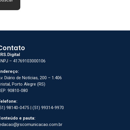
Contato
RS.Digital
NPJ – 41769103000106
ndereço:
v. Diário de Notícias, 200 – 1.406
ristal, Porto Alegre (RS)
EP: 90810-080
elefone:
51) 98140-0475 | (51) 99314-9970
onteúdo e pauta:
edacao@jrscomunicacao.com.br