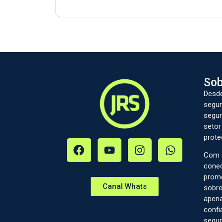
Sob
Desde
segur
segur
setor
prote
Com c
conec
prom
Canal Whats
sobre
apena
confi
segur