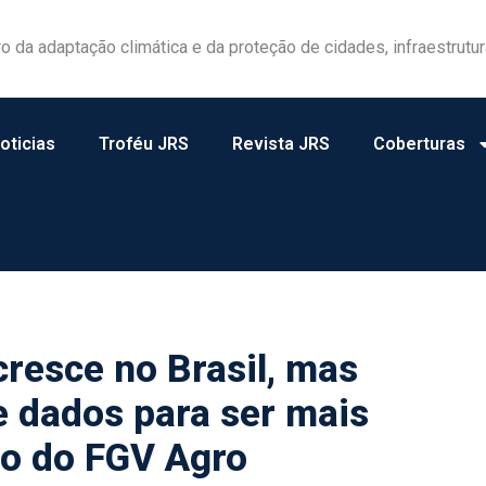
las ganham protagonismo na gestão de riscos no campo
oticias
Troféu JRS
Revista JRS
Coberturas
resce no Brasil, mas
e dados para ser mais
do do FGV Agro