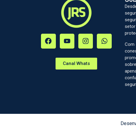
Desde
segur
segur
setor
prote
Com c
conec
prom
Canal Whats
sobre
apena
confi
segur
Desenv