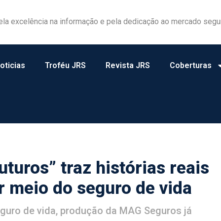
ela excelência na informação e pela dedicação ao mercado segu
oticias
Troféu JRS
Revista JRS
Coberturas
turos” traz histórias reais
r meio do seguro de vida
eguro de vida, produção da MAG Seguros já