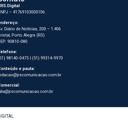
RS.Digital
NPJ – 41769103000106
ndereço:
v. Diário de Notícias, 200 – 1.406
ristal, Porto Alegre (RS)
EP: 90810-080
elefone:
51) 98140-0475 | (51) 99314-9970
onteúdo e pauta:
edacao@jrscomunicacao.com.br
omercial:
ulia@jrscomunicacao.com.br
DIGITAL