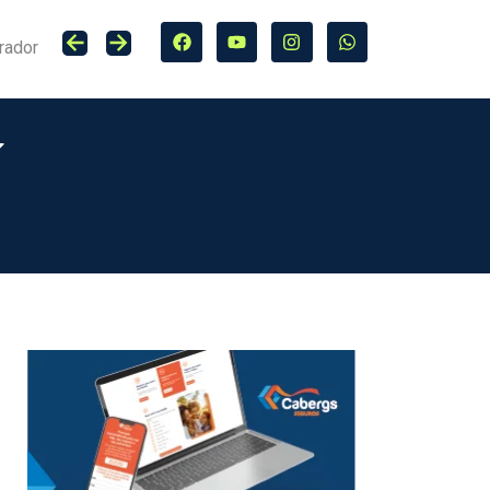
rador
Lucro do Grupo Bradesco Seguros cresce 20,4% no primeiro semestre de 2026, totalizando R$ 5,7 bilhões