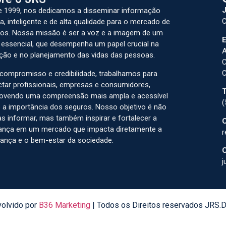
J
 1999, nos dedicamos a disseminar informação
C
a, inteligente e de alta qualidade para o mercado de
os. Nossa missão é ser a voz e a imagem de um
E
 essencial, que desempenha um papel crucial na
A
ção e no planejamento das vidas das pessoas.
C
C
ompromisso e credibilidade, trabalhamos para
tar profissionais, empresas e consumidores,
T
ovendo uma compreensão mais ampla e acessível
(
 a importância dos seguros. Nosso objetivo é não
s informar, mas também inspirar e fortalecer a
C
ança em um mercado que impacta diretamente a
r
ança e o bem-estar da sociedade.
C
j
olvido por
B36 Marketing
| Todos os Direitos reservados JRS.