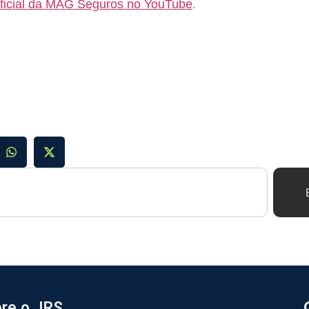
oficial da MAG Seguros no YouTube
.
re o JRS