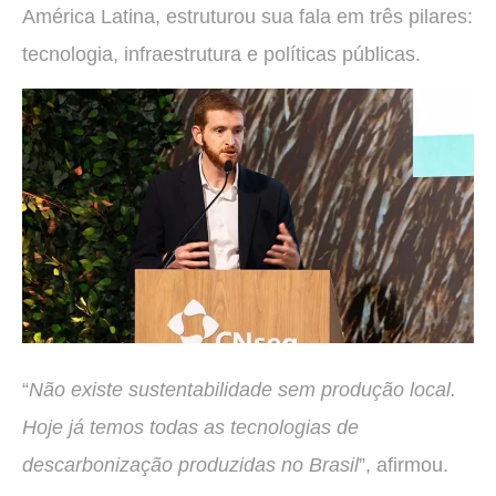
América Latina, estruturou sua fala em três pilares:
tecnologia, infraestrutura e políticas públicas.
“
Não existe sustentabilidade sem produção local.
Hoje já temos todas as tecnologias de
descarbonização produzidas no Brasil
”, afirmou.