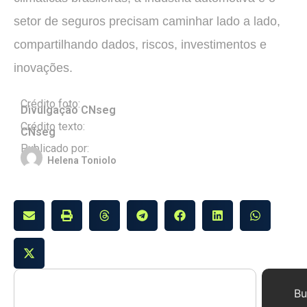
setor de seguros precisam caminhar lado a lado,
compartilhando dados, riscos, investimentos e
inovações.
Crédito foto:
Divulgação CNseg
Crédito texto:
CNseg
Publicado por:
Helena Toniolo
Bu