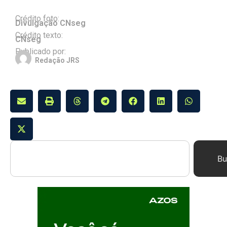
Crédito foto:
Divulgação CNseg
Crédito texto:
CNseg
Publicado por:
Redação JRS
Bu