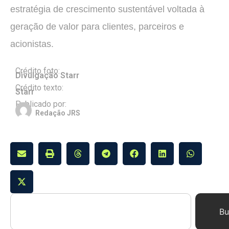
estratégia de crescimento sustentável voltada à
geração de valor para clientes, parceiros e
acionistas.
Crédito foto:
Divulgação Starr
Crédito texto:
Starr
Publicado por:
Redação JRS
Bu