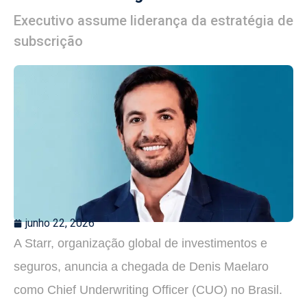
Executivo assume liderança da estratégia de
subscrição
junho 22, 2026
A Starr, organização global de investimentos e
seguros, anuncia a chegada de Denis Maelaro
como Chief Underwriting Officer (CUO) no Brasil.