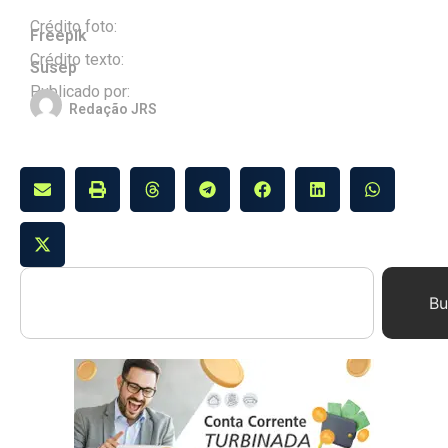
Crédito foto:
Freepik
Crédito texto:
Susep
Publicado por:
Redação JRS
Bu