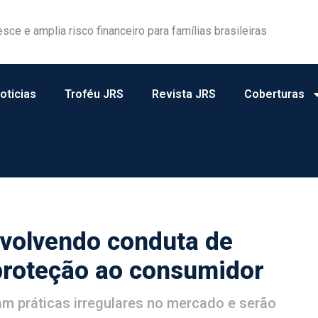
esce e amplia risco financeiro para famílias brasileiras
S oferece 25% de desconto em cursos
oticias
Troféu JRS
Revista JRS
Coberturas
nvolvendo conduta de
proteção ao consumidor
m práticas irregulares no mercado e serão