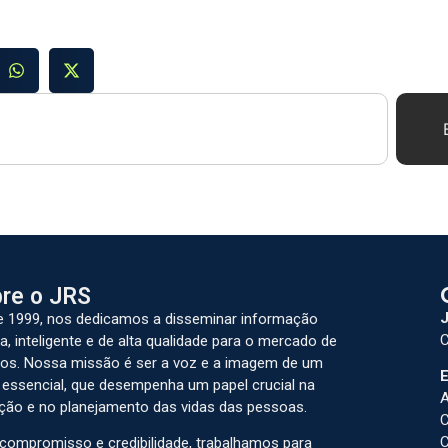
re o JRS
J
 1999, nos dedicamos a disseminar informação
C
a, inteligente e de alta qualidade para o mercado de
os. Nossa missão é ser a voz e a imagem de um
E
 essencial, que desempenha um papel crucial na
A
ção e no planejamento das vidas das pessoas.
C
C
ompromisso e credibilidade, trabalhamos para