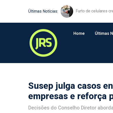
Furto de celulares cr
Semana do Aluno EN
Últimas Notícias:
Home
Últimas N
Susep julga casos e
empresas e reforça 
Decisões do Conselho Diretor aborda