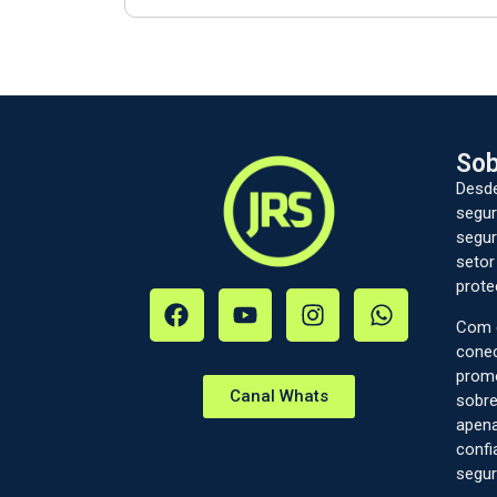
Sob
Desde
segur
segur
setor
prote
Com c
conec
prom
Canal Whats
sobre
apena
confi
segur