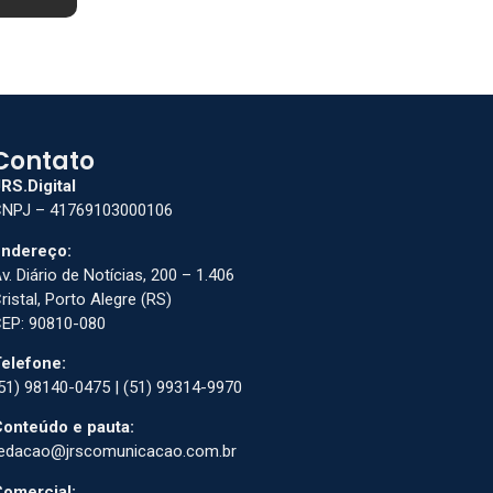
Contato
RS.Digital
NPJ – 41769103000106
ndereço:
v. Diário de Notícias, 200 – 1.406
ristal, Porto Alegre (RS)
EP: 90810-080
elefone:
51) 98140-0475 | (51) 99314-9970
onteúdo e pauta:
edacao@jrscomunicacao.com.br
omercial: