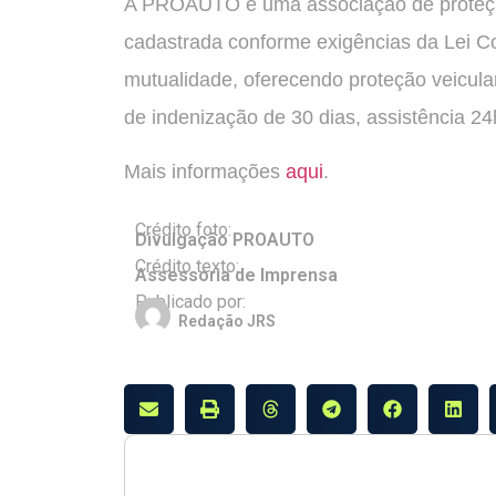
A PROAUTO é uma associação de proteção
cadastrada conforme exigências da Lei 
mutualidade, oferecendo proteção veicula
de indenização de 30 dias, assistência 24
Mais informações
aqui
.
Crédito foto:
Divulgação PROAUTO
Crédito texto:
Assessoria de Imprensa
Publicado por:
Redação JRS