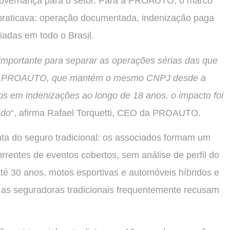
e governança para o setor. Para a PROAUTO, o marco
á praticava: operação documentada, indenização paga
iadas em todo o Brasil.
importante para separar as operações sérias das que
 a PROAUTO, que mantém o mesmo CNPJ desde a
s em indenizações ao longo de 18 anos, o impacto foi
ado
“, afirma Rafael Torquetti, CEO da PROAUTO.
nta do seguro tradicional: os associados formam um
rrentes de eventos cobertos, sem análise de perfil do
até 30 anos, motos esportivas e automóveis híbridos e
 as seguradoras tradicionais frequentemente recusam