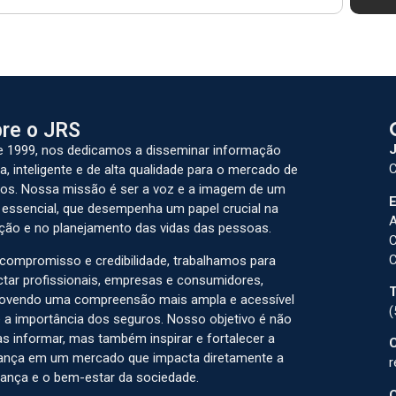
re o JRS
J
 1999, nos dedicamos a disseminar informação
C
a, inteligente e de alta qualidade para o mercado de
os. Nossa missão é ser a voz e a imagem de um
E
 essencial, que desempenha um papel crucial na
A
ção e no planejamento das vidas das pessoas.
C
C
ompromisso e credibilidade, trabalhamos para
tar profissionais, empresas e consumidores,
T
ovendo uma compreensão mais ampla e acessível
(
 a importância dos seguros. Nosso objetivo é não
s informar, mas também inspirar e fortalecer a
C
ança em um mercado que impacta diretamente a
r
ança e o bem-estar da sociedade.
C