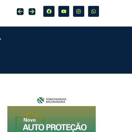
Associação Beneficente da Allianz apresenta relatório que destaca novo ciclo de transformação social