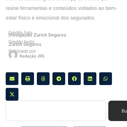
reúne ferramentas e conteúdos voltados ao bem-
estar físico e emocional dos segurados.
Crédito foto:
Divulgação Zurich Seguros
Crédito texto:
Zurich Seguros
Publicado por:
Redação JRS
Bu