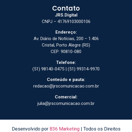
Contato
JRS.Digital
CNPJ – 41769103000106
Endereço:
Av. Diário de Notícias, 200 – 1.406
Cristal, Porto Alegre (RS)
CEP: 90810-080
Telefone:
(51) 98140-0475 | (51) 99314-9970
Conteúdo e pauta:
redacao@jrscomunicacao.com.br
Comercial:
julia@jrscomunicacao.com.br
Desenvolvido por
B36 Marketing
| Todos os Direitos