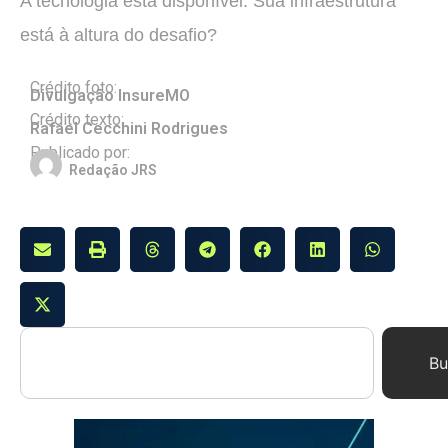
A tecnologia está disponível. Sua infraestrutura
está à altura do desafio?
Crédito foto:
Divulgação InsureMO
Crédito texto:
Rafael Cecchini Rodrigues
Publicado por:
Redação JRS
Bu