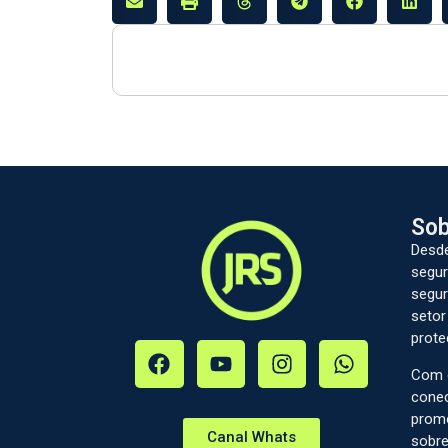
Sob
Desde
segur
segur
setor
prote
Com c
conec
prom
Canal Whats
sobre