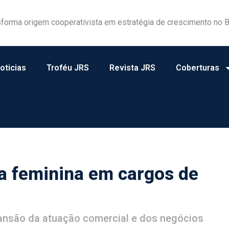
forma origem cooperativista em estratégia de crescimento no B
a e atuação consistente rendem homenagens ao JRS
oticias
Troféu JRS
Revista JRS
Coberturas
a feminina em cargos de
ansão da atuação comercial e dos negócios