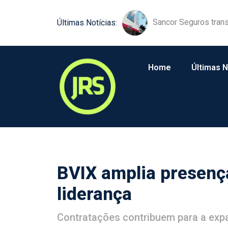
Sancor Seguros trans
Comunicação próxim
Últimas Notícias:
Home
Últimas N
BVIX amplia presenç
liderança
Contratações contribuem para a exp