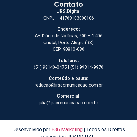
Contato
JRS.Digital
CNPJ – 41769103000106
Endereço:
Av. Diário de Notícias, 200 – 1.406
Cristal, Porto Alegre (RS)
CEP: 90810-080
Telefone:
(51) 98140-0475 | (51) 99314-9970
Conteúdo e pauta:
redacao@jrscomunicacao.com.br
Comercial:
julia@jrscomunicacao.com.br
Desenvolvido por
B36 Marketing
| Todos os Direitos
reservados JRS.DIGITAL