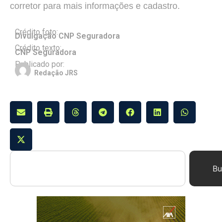
corretor para mais informações e cadastro.
Crédito foto:
Divulgação CNP Seguradora
Crédito texto:
CNP Seguradora
Publicado por:
Redação JRS
Bu