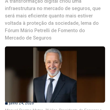
A transformação digital criou uma
infraestrutura no mercado de seguros, que
será mais eficiente quanto mais estiver
voltada à proteção da sociedade, lema do
Fórum Mário Petrelli de Fomento do
Mercado de Seguros
junho 24, 2026