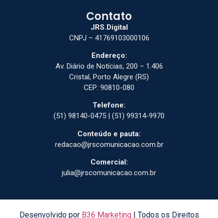
Contato
JRS.Digital
CNPJ – 41769103000106
Endereço:
Av. Diário de Notícias, 200 – 1.406
Cristal, Porto Alegre (RS)
CEP: 90810-080
Telefone:
(51) 98140-0475 | (51) 99314-9970
Conteúdo e pauta:
redacao@jrscomunicacao.com.br
Comercial:
julia@jrscomunicacao.com.br
Desenvolvido por
B36 Marketing
| Todos os Direitos