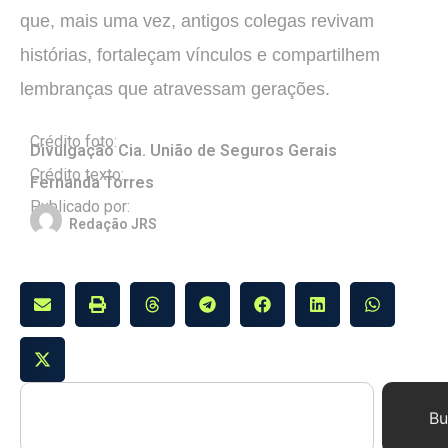
que, mais uma vez, antigos colegas revivam
histórias, fortaleçam vínculos e compartilhem
lembranças que atravessam gerações.
Crédito foto:
Divulgação Cia. União de Seguros Gerais
Crédito texto:
Fernanda Torres
Publicado por:
Redação JRS
Bu