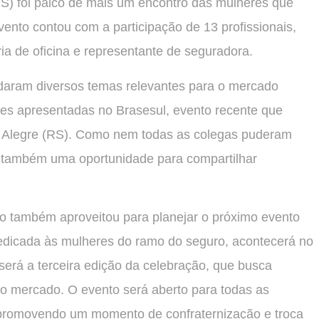
RS) foi palco de mais um encontro das mulheres que
ento contou com a participação de 13 profissionais,
ria de oficina e representante de seguradora.
rdaram diversos temas relevantes para o mercado
es apresentadas no Brasesul, evento recente que
o Alegre (RS). Como nem todas as colegas puderam
 também uma oportunidade para compartilhar
po também aproveitou para planejar o próximo evento
, dedicada às mulheres do ramo do seguro, acontecerá no
será a terceira edição da celebração, que busca
s do mercado. O evento será aberto para todas as
 promovendo um momento de confraternização e troca