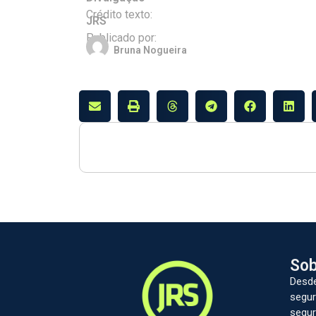
Crédito texto:
JRS
Publicado por:
Bruna Nogueira
Sob
Desde
segur
segur