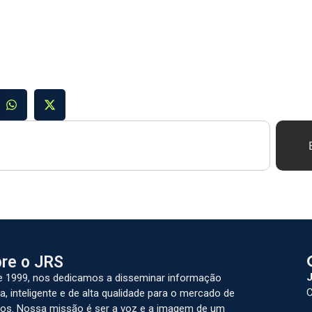
re o JRS
J
 1999, nos dedicamos a disseminar informação
C
a, inteligente e de alta qualidade para o mercado de
os. Nossa missão é ser a voz e a imagem de um