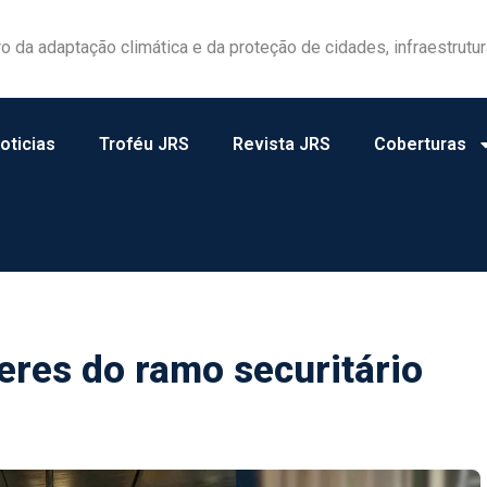
las ganham protagonismo na gestão de riscos no campo
oticias
Troféu JRS
Revista JRS
Coberturas
eres do ramo securitário