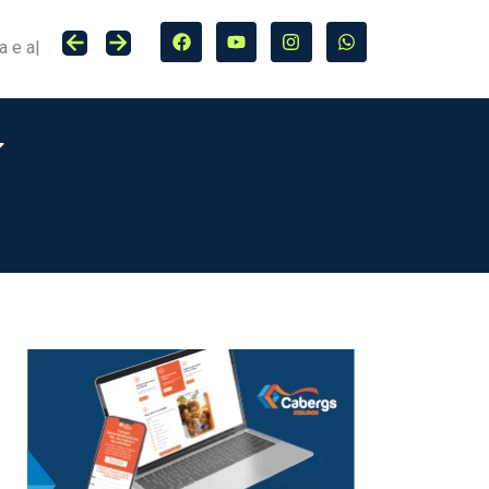
Seguro entra no centro da adaptação climática e da proteção de cidades, infraestrutura e agro