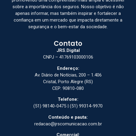
promovendo uma compreensão mais ampla e acessível
sobre a importância dos seguros. Nosso objetivo é não
apenas informar, mas também inspirar e fortalecer a
confiança em um mercado que impacta diretamente a
segurança e o bem-estar da sociedade.
Contato
JRS.Digital
CNPJ – 41769103000106
Endereço:
Av. Diário de Notícias, 200 – 1.406
Cristal, Porto Alegre (RS)
CEP: 90810-080
Telefone:
(51) 98140-0475 | (51) 99314-9970
Conteúdo e pauta:
redacao@jrscomunicacao.com.br
Comercial: