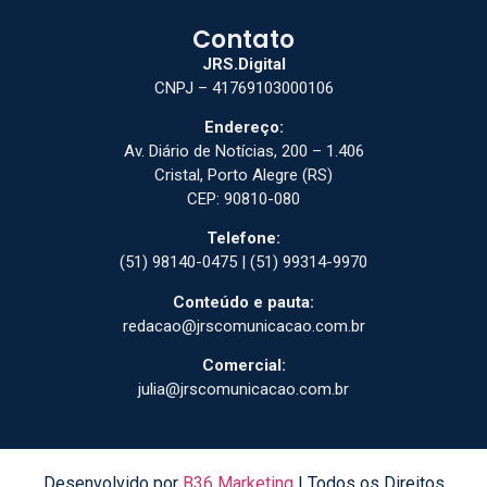
Contato
JRS.Digital
CNPJ – 41769103000106
Endereço:
Av. Diário de Notícias, 200 – 1.406
Cristal, Porto Alegre (RS)
CEP: 90810-080
Telefone:
(51) 98140-0475 | (51) 99314-9970
Conteúdo e pauta:
redacao@jrscomunicacao.com.br
Comercial:
julia@jrscomunicacao.com.br
Desenvolvido por
B36 Marketing
| Todos os Direitos