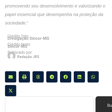
promovendo seu desenvolvimento e valorizando o
papel essencial que desempenha na proteção da
sociedade.
“
Crédito foto:
Divulgação Sincor-MG
Crédito texto:
Sincor-MG
Publicado por:
Redação JRS
Bu