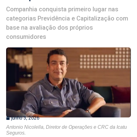
Companhia conquista primeiro lugar nas
categorias Previdência e Capitalização com
base na avaliação dos próprios
consumidores
junho 3, 2026
Antonio Nicolella, Diretor de Operações e CRC da Icatu
Seguros.