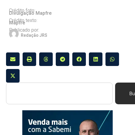
Crédito foto:
Divulgação Mapfre
Crédito texto:
Mapfre
Publicado por:
Redação JRS
Bu