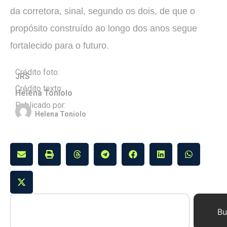
da corretora, sinal, segundo os dois, de que o
propósito construído ao longo dos anos segue
fortalecido para o futuro.
Crédito foto:
JRS
Crédito texto:
Helena Toniolo
Publicado por:
Helena Toniolo
Bu