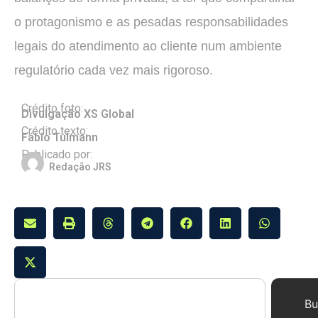
o protagonismo e as pesadas responsabilidades
legais do atendimento ao cliente num ambiente
regulatório cada vez mais rigoroso.
Crédito foto:
Divulgação XS Global
Crédito texto:
Fábio Tulmann
Publicado por:
Redação JRS
Bu