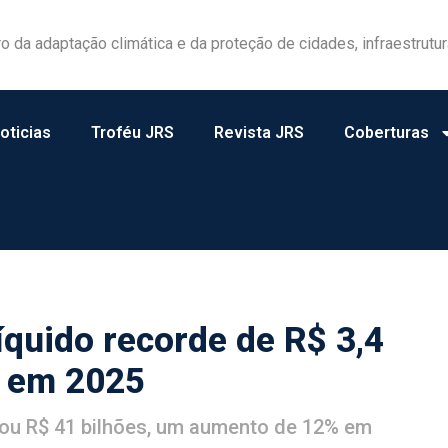
las ganham protagonismo na gestão de riscos no campo
oticias
Troféu JRS
Revista JRS
Coberturas
líquido recorde de R$ 3,4
% em 2025
çou R$ 41 bilhões, um aumento de 12% em