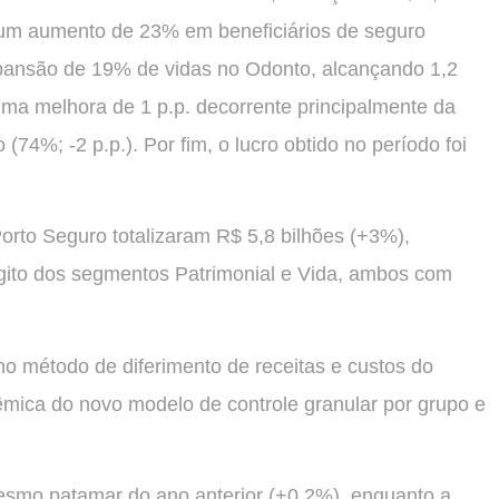
r um aumento de 23% em beneficiários de seguro
xpansão de 19% de vidas no Odonto, alcançando 1,2
ma melhora de 1 p.p. decorrente principalmente da
(74%; -2 p.p.). Por fim, o lucro obtido no período foi
orto Seguro totalizaram R$ 5,8 bilhões (+3%),
gito dos segmentos Patrimonial e Vida, ambos com
no método de diferimento de receitas e custos do
mica do novo modelo de controle granular por grupo e
esmo patamar do ano anterior (+0,2%), enquanto a