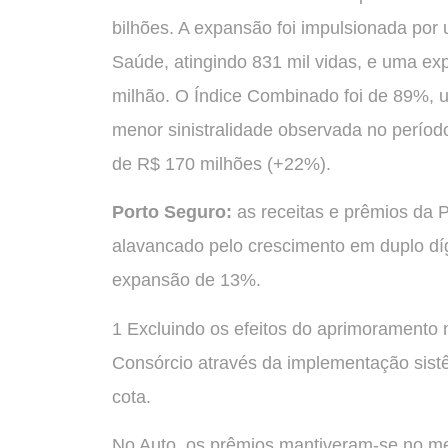
bilhões. A expansão foi impulsionada po
Saúde, atingindo 831 mil vidas, e uma e
milhão. O Índice Combinado foi de 89%, u
menor sinistralidade observada no período 
de R$ 170 milhões (+22%).
Porto Seguro:
as receitas e prêmios da P
alavancado pelo crescimento em duplo dí
expansão de 13%.
1 Excluindo os efeitos do aprimoramento 
Consórcio através da implementação sistê
cota.
No Auto, os prêmios mantiveram-se no m