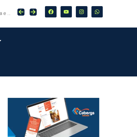
Seguro entra no centro da adaptação climática e da proteção de cidades, infraestrutura e agro