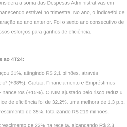
 considera a soma das Despesas Administrativas em
manecendo estável no trimestre. No ano, o índice²foi de
ração ao ano anterior. Foi o sexto ano consecutivo de
ssos esforços para ganhos de eficiência.
s ao 4T24:
çou 31%, atingindo R$ 2,1 bilhões, através
cio¹ (+38%); Cartão, Financiamento e Empréstimos
Financeiros (+15%). O NIM ajustado pelo risco reduziu
ice de eficiência foi de 32,2%, uma melhora de 1,3 p.p.
crescimento de 35%, totalizando R$ 219 milhões.
rescimento de 23% na receita, alcançando R$ 2,3