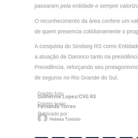
passaram pela entidade e sempre valori
O reconhecimento da área confere um valo
de quem presencia cotidianamente o pro
A conquista do Sindseg RS como Entidade
a atuação de Daronco tanto na presidênci
Previdência, reforçando seu protagonism
de seguros no Rio Grande do Sul.
Crédito foto:
Guilherme Lopes/CVG RS
Crédito texto:
Fernanda Torres
Publicado por:
Helena Toniolo