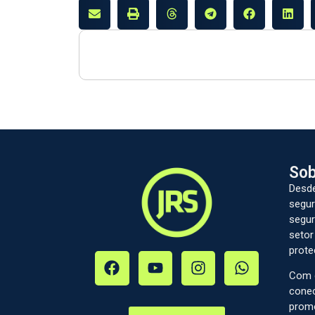
Sob
Desde
segur
segur
setor
prote
Com c
conec
prom