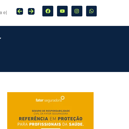
Seguro entra no centro da adaptação climática e da proteção de cidades, infraestrutura e agro