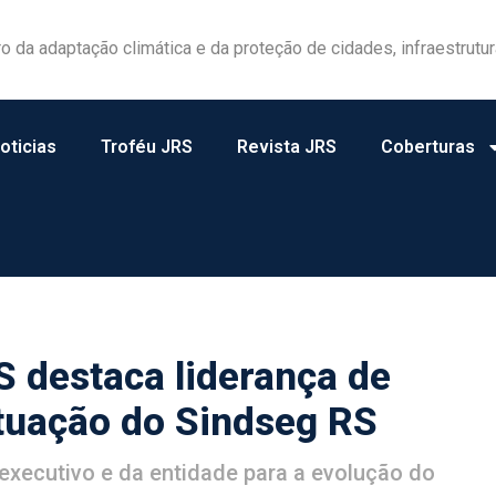
las ganham protagonismo na gestão de riscos no campo
oticias
Troféu JRS
Revista JRS
Coberturas
 destaca liderança de
tuação do Sindseg RS
 executivo e da entidade para a evolução do