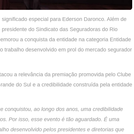
significado especial para Ederson Daronco. Além de
o presidente do Sindicato das Seguradoras do Rio
morou a conquista da entidade na categoria Entidade
o trabalho desenvolvido em prol do mercado segurador
cou a relevância da premiação promovida pelo Clube
ande do Sul e a credibilidade construída pela entidade
 conquistou, ao longo dos anos, uma credibilidade
os. Por isso, esse evento é tão aguardado. É uma
balho desenvolvido pelos presidentes e diretorias que