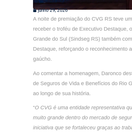
junho 29, 2026
A noite de premiação do CVG RS teve um 
receber o troféu de Executivo Destaque, 
Grande do Sul (Sindseg RS) também come
Destaque, reforçando o reconhecimento a
gaúcho.
Ao comentar a homenagem, Daronco desta
de Seguros de Vida e Benefícios do Rio Gr
ao longo de sua história.
“
O CVG é uma entidade representativa que
muito grande dentro do mercado de segur
iniciativa que se fortaleceu graças ao tra