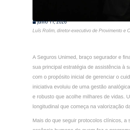
junho 11, 2026
Luís Rolim, diretor-executivo de Provimento 
A Seguros Unimed, braço segurador e fina
sua principal estratégia de assistência à
com o propósito inicial de gerenciar o cu
iniciativa evoluiu de uma gestão analógic
e robusto que acolhe milhares de vidas
longitudinal que começa na valorização d
Mais do que seguir protocolos clínicos, a