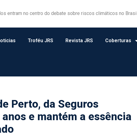
dos entram no centro do debate sobre riscos climáticos no Brasi
ovação e tecnologia ao Workshop Integrativo da Poli-USP
oticias
Troféu JRS
Revista JRS
Coberturas
e Perto, da Seguros
 anos e mantém a essência
ado