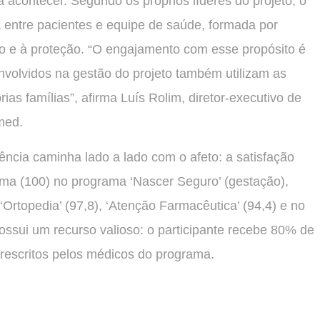
acontecer. Segundo os próprios líderes do projeto, o
da entre pacientes e equipe de saúde, formada por
ado e à proteção. “O engajamento com esse propósito é
volvidos na gestão do projeto também utilizam as
ias famílias”, afirma Luís Rolim, diretor-executivo de
med.
ncia caminha lado a lado com o afeto: a satisfação
ma (100) no programa ‘Nascer Seguro’ (gestação),
Ortopedia’ (97,8), ‘Atenção Farmacêutica’ (94,4) e no
ossui um recurso valioso: o participante recebe 80% de
escritos pelos médicos do programa.