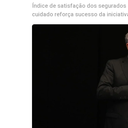
Índice de satisfação dos segurados
cuidado reforça sucesso da iniciativ