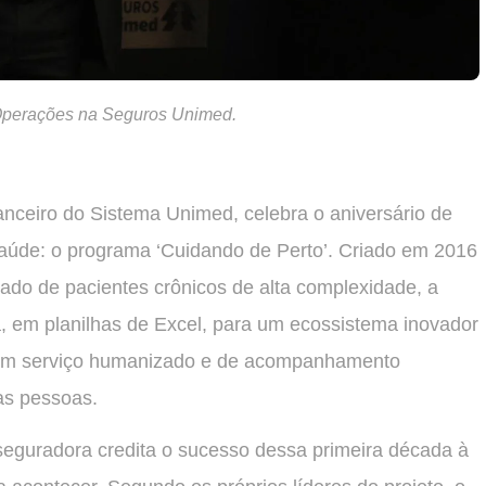
e Operações na Seguros Unimed.
nceiro do Sistema Unimed, celebra o aniversário de
 saúde: o programa ‘Cuidando de Perto’. Criado em 2016
idado de pacientes crônicos de alta complexidade, a
a, em planilhas de Excel, para um ecossistema inovador
. Um serviço humanizado e de acompanhamento
as pessoas.
 seguradora credita o sucesso dessa primeira década à