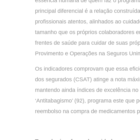
essência humana de quem faz o programa 
principal diferencial é a relação construí
profissionais atentos, alinhados ao cuid
tamanho que os próprios colaboradores en
frentes de saúde para cuidar de suas própr
Provimento e Operações na Seguros Uni
Os indicadores comprovam que essa eficiê
dos segurados (CSAT) atinge a nota máxi
mantendo ainda índices de excelência no ‘
‘Antitabagismo’ (92), programa este que p
reembolso na compra de medicamentos pr