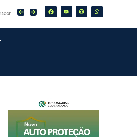
rador
Lucro do Grupo Bradesco Seguros cresce 20,4% no primeiro semestre de 2026, totalizando R$ 5,7 bilhões