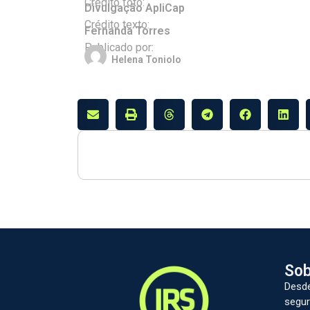
Crédito foto:
Divulgação ApliCap
Crédito texto:
Fernanda Torres
Publicado por:
Helena Toniolo
Sob
Desde
segur