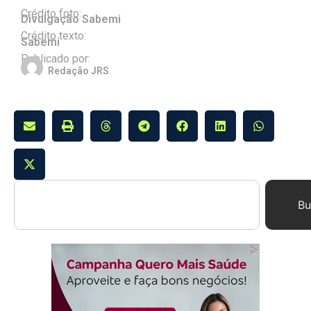
Crédito foto:
Divulgação Sabemi
Crédito texto:
Sabemi
Publicado por:
Redação JRS
Bu