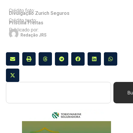
Crédito foto:
Divulgação Zurich Seguros
Crédito texto:
Priscilla Freitas
Publicado por:
Redação JRS
Bu