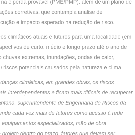
áxima e perda provável (PME/PMP), além de um plano de
ções corretivas, que contempla análise de
ecução e impacto esperado na redução de risco.
cos climáticos atuais e futuros para uma localidade (em
ospectivos de curto, médio e longo prazo até o ano de
o chuvas extremas, inundações, ondas de calor,
0 riscos potenciais causados pela natureza e clima.
danças climáticas, em grandes obras, os riscos
s interdependentes e ficam mais difíceis de recuperar
antana, superintendente de Engenharia de Riscos da
epende cada vez mais de fatores como acesso à rede
as, equipamentos especializados, mão de obra
 projeto dentro do prazo, fatores que devem ser