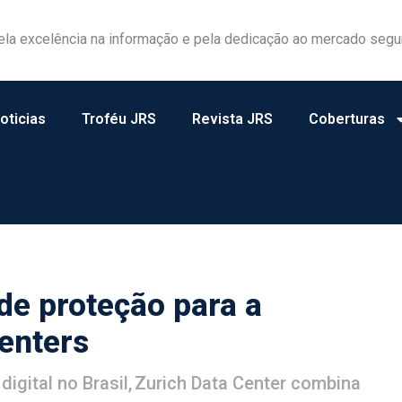
ela excelência na informação e pela dedicação ao mercado segu
oticias
Troféu JRS
Revista JRS
Coberturas
 de proteção para a
enters
digital no Brasil, Zurich Data Center combina