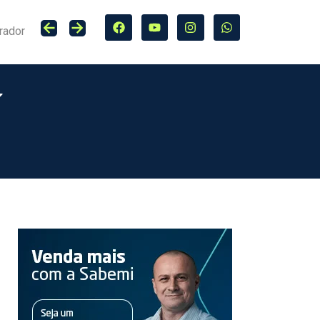
rador
Lucro do Grupo Bradesco Seguros cresce 20,4% no primeiro semestre de 2026, totalizando R$ 5,7 bilhões