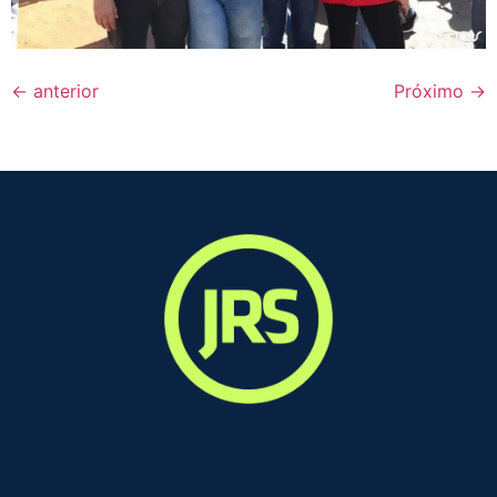
←
anterior
Próximo
→