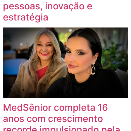
pessoas, inovação e
estratégia
MedSênior completa 16
anos com crescimento
recorde impulsionado pela