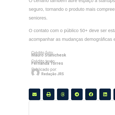
O cenário também abre espaço a startups 
seguro, tornando o produto mais compree
seniores.
O contato com o público 50+ deve ser est
acompanhar as mudanças demográficas e
Crédito foto:
Mauro Stanichesk
Crédito texto:
Fernanda Torres
Publicado por:
Redação JRS