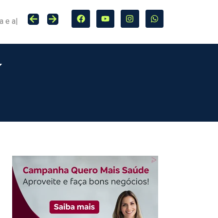
Seguro entra no centro da adaptação climática e da proteção de cidades, infraestrutura e agro