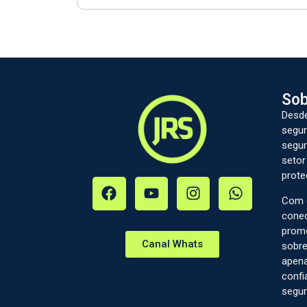
Sob
Desde
segur
segur
setor
prote
Com c
conec
prom
Canal Whats
sobre
apena
confi
segur