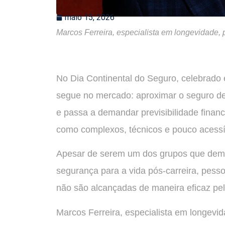
maio 15, 2026
Marcos Ferreira, especialista em longevidade, 
No Dia Continental do Seguro, celebrado 
segue no mercado: aproximar o seguro d
e passa a demandar previsibilidade financ
como complexos, técnicos e pouco acessí
Apesar de serem um dos grupos que dema
segurança para a vida pós-carreira, pess
não são alcançadas de maneira eficaz pe
Marcos Ferreira, especialista em longevid