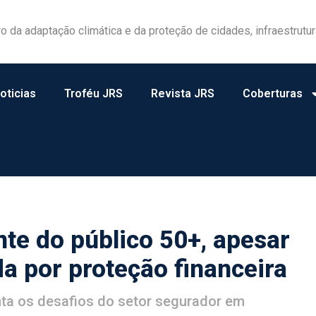
las ganham protagonismo na gestão de riscos no campo
oticias
Troféu JRS
Revista JRS
Coberturas
nte do público 50+, apesar
a por proteção financeira
ta os desafios do setor segurador em