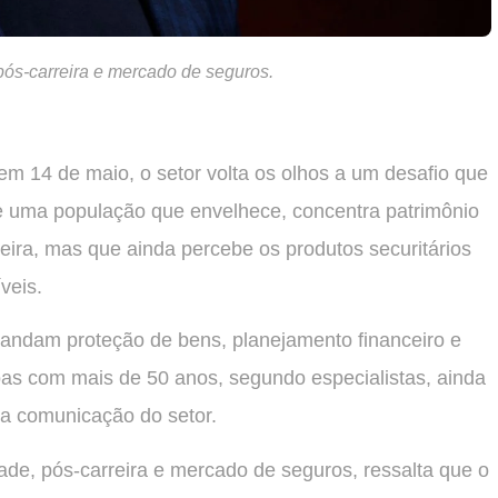
pós-carreira e mercado de seguros.
em 14 de maio, o setor volta os olhos a um desafio que
e uma população que envelhece, concentra patrimônio
eira, mas que ainda percebe os produtos securitários
veis.
ndam proteção de bens, planejamento financeiro e
oas com mais de 50 anos, segundo especialistas, ainda
la comunicação do setor.
ade, pós-carreira e mercado de seguros, ressalta que o