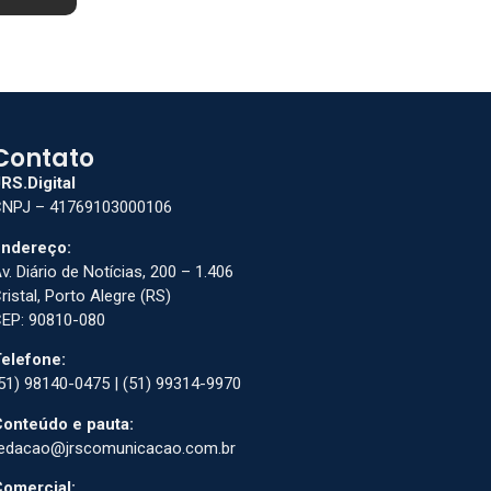
Contato
RS.Digital
NPJ – 41769103000106
ndereço:
v. Diário de Notícias, 200 – 1.406
ristal, Porto Alegre (RS)
EP: 90810-080
elefone:
51) 98140-0475 | (51) 99314-9970
onteúdo e pauta:
edacao@jrscomunicacao.com.br
omercial: