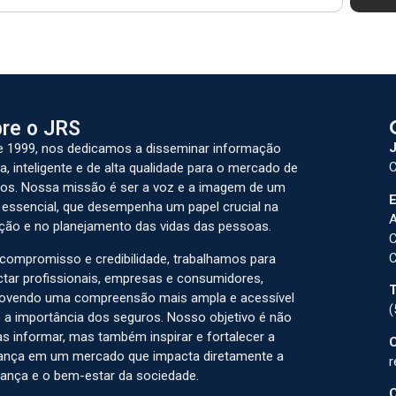
re o JRS
J
 1999, nos dedicamos a disseminar informação
C
a, inteligente e de alta qualidade para o mercado de
os. Nossa missão é ser a voz e a imagem de um
E
 essencial, que desempenha um papel crucial na
A
ção e no planejamento das vidas das pessoas.
C
C
ompromisso e credibilidade, trabalhamos para
tar profissionais, empresas e consumidores,
T
ovendo uma compreensão mais ampla e acessível
(
 a importância dos seguros. Nosso objetivo é não
s informar, mas também inspirar e fortalecer a
C
ança em um mercado que impacta diretamente a
r
ança e o bem-estar da sociedade.
C